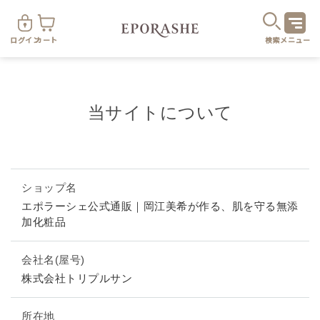
ログイン
カート
検索
メニュー
当サイトについて
商
ショップ名
エポラーシェ公式通販｜岡江美希が作る、肌を守る無添
加化粧品
カテゴリ
会社名(屋号)
お悩み
お得なセット・キャンペーン
株式会社トリプルサン
乾燥
スキンケア
所在地