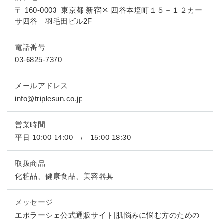
全商品一覧
〒 160-0003
東京都 新宿区 四谷本塩町１５－１２カー
サ四谷 羽毛田ビル2F
毛穴
メイクアップ
定期便
電話番号
シミ・くすみ
サプリメント
03-6825-7370
お買い
定期便サービスについて
たるみ・むくみ
ヘアケア
メールアドレス
会社概要
プライバシーポリシー
info@triplesun.co.jp
定期便サービス対象商品
メンバー特典
しわ・小じわ
美容アイテム・その他
営業時間
定期便サービスご利用ガイド
ご注文方法
平日 10:00-14:00 / 15:00-18:30
肌荒れ
お支払方法
取扱商品
化粧品、健康食品、美容器具
送料・配送について
メッセージ
エポラーシェ公式通販サイト|肌悩みに悩む方のための