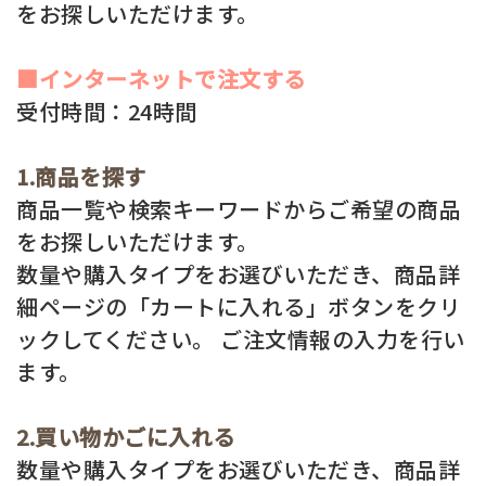
をお探しいただけます。
全商品一覧
毛穴
メイクアップ
■インターネットで注文する
定期便
受付時間：24時間
シミ・くすみ
サプリメント
お買い
定期便サービスについて
1.商品を探す
たるみ・むくみ
ヘアケア
商品一覧や検索キーワードからご希望の商品
会社概要
プライバシーポリシー
定期便サービス対象商品
メンバー特典
をお探しいただけます。
しわ・小じわ
美容アイテム・その他
数量や購入タイプをお選びいただき、商品詳
定期便サービスご利用ガイド
ご注文方法
細ページの「カートに入れる」ボタンをクリ
肌荒れ
ックしてください。 ご注文情報の入力を行い
お支払方法
ます。
送料・配送について
2.買い物かごに入れる
数量や購入タイプをお選びいただき、商品詳