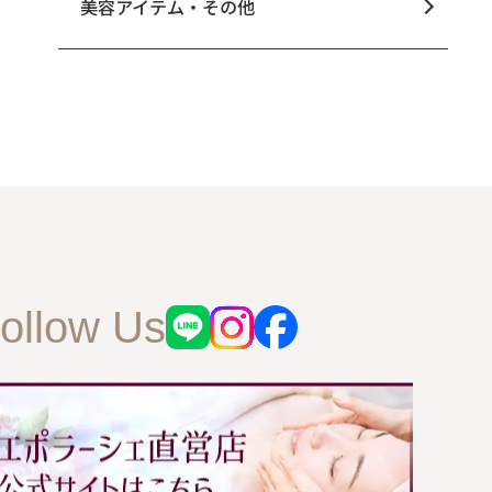
美容アイテム・その他
シミ・くすみ
肌荒れ
ollow Us