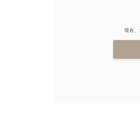
メイクアップ
シミ・くす
サプリメント
たるみ・む
現在、
ヘアケア
しわ・小じ
美容アイテム・その他
肌荒れ
会社概要
プライバシーポリシー