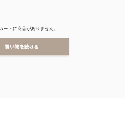
み
お支払方法
くみ
送料・配送について
カートに商品がありません。
わ
返品・交換・キャンセルに
買い物を続ける
よくあるご質問