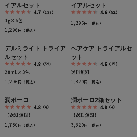
返品・交換・キャンセルについて
イアルセット
イアルセット
4.7
4.6
（133）
（52）
よくあるご質問
3g×6包
1,296
円（税込）
1,296
円（税込）
デルミライト トライア
ヘアケア トライアルセ
ルセット
ット
4.8
4.6
（59）
（15）
20mL×3包
送料無料
1,296
1,320
円（税込）
円（税込）
潤ボーロ
潤ボーロ2箱セット
4.8
4.8
（4）
（4）
【送料無料】
【送料無料】
1,760
3,520
円（税込）
円（税込）