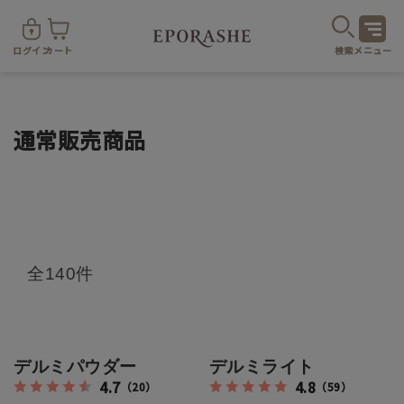
ログイン
カート
検索
メニュー
通常販売商品
商
全140件
カテゴリ
お悩み
お得なセット・キャンペーン
デルミパウダー
デルミライト
4.7
4.8
（20）
（59）
乾燥
スキンケア