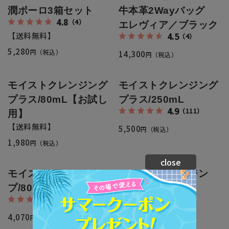
潤ボーロ3箱セット
牛本革2Wayバッグ
4.8
（4）
エレヴィア／ブラック
【送料無料】
4.5
（4）
5,280
円（税込）
14,300
円（税込）
モイストクレンジング
モイストクレンジング
プラス/80mL【お試し
プラス/250mL
4.9
（111）
用】
【送料無料】
5,500
円（税込）
1,980
円（税込）
close
モイスチャーソー
モイストクレンジン
プ/80g
グ/300mL
4.9
4.3
（59）
（18）
まつげエクステ対応
4,070
円（税込）
4,730