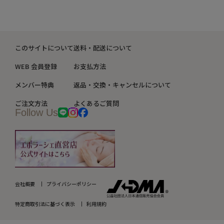
シミ・くすみ
このサイトについて
送料・配送について
たるみ・むくみ
WEB 会員登録
お支払方法
しわ・小じわ
メンバー特典
返品・交換・キャンセルについて
ご注文方法
よくあるご質問
肌荒れ
Follow Us
会社概要
プライバシーポリシー
特定商取引法に基づく表示
利用規約