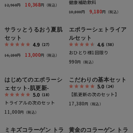
健康補助飲料
全商品一覧
10,368
12,960円
円（税込）
9,180
10,800円
円（税込）
毛穴
メイクアップ
定期便
サラッとうるおう夏肌
エポラーシェトライア
シミ・くすみ
サプリメント
セット
ルセット
お買い
4.9
4.6
定期便サービスについて
（27）
（58）
たるみ・むくみ
ヘアケア
おひとり様1回限り
13,000
16,280円
円（税込）
会社概要
プライバシーポリシー
990
定期便サービス対象商品
円（税込）
メンバー特典
しわ・小じわ
美容アイテム・その他
定期便サービスご利用ガイド
はじめてのエポラーシ
こだわりの基本セット
ご注文方法
肌荒れ
5.0
（24）
ェセット-肌更新-
5.0
【肌更新の次のセット】
（18）
お支払方法
トライアルの次のセット
17,380
円（税込）
11,000
円（税込）
送料・配送について
ミキズコラーゲン トラ
黄金のコラーゲン トラ