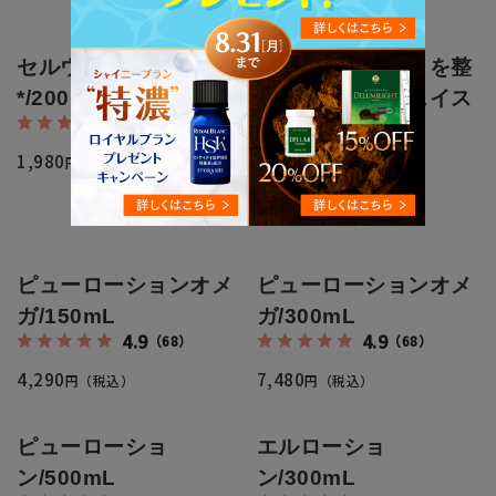
円（税込）
セルウォーター
ハリ・ツヤ・キメを整
*/200mL
えるプラチナフェイス
4.6
（34）
マスク
5.0
（9）
1,980
円（税込）
CICAエキス配合
495
円（税込）
ピューローションオメ
ピューローションオメ
ガ/150mL
ガ/300mL
4.9
4.9
（68）
（68）
4,290
7,480
円（税込）
円（税込）
ピューローショ
エルローショ
ン/500mL
ン/300mL