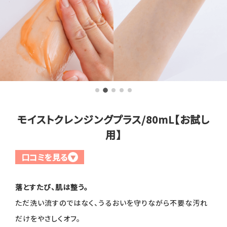
全商品一覧
毛穴
メイクアップ
定期便
シミ・くすみ
サプリメント
お買い
定期便サービスについて
たるみ・むくみ
ヘアケア
会社概要
プライバシーポリシー
定期便サービス対象商品
メンバー特典
しわ・小じわ
美容アイテム・その他
モイストクレンジングプラス/80mL【お試し
用】
定期便サービスご利用ガイド
ご注文方法
肌荒れ
口コミを見る
▼
お支払方法
落とすたび、肌は整う。
送料・配送について
ただ洗い流すのではなく、うるおいを守りながら不要な汚れ
だけをやさしくオフ。