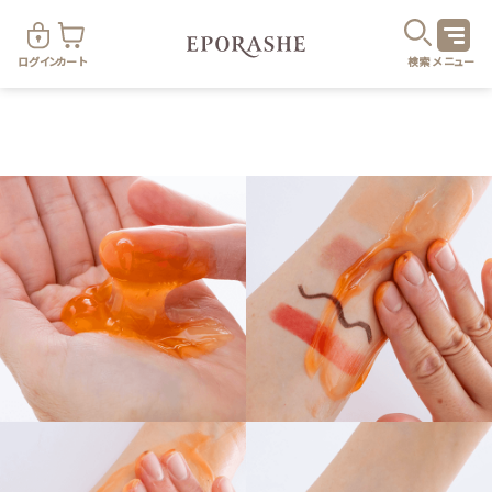
ログイン
カート
検索
メニュー
商
カテゴリ
お悩み
お得なセット・キャンペーン
乾燥
スキンケア