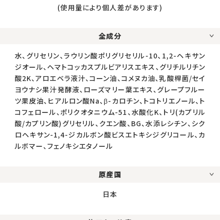
(使用量により個人差があります)
全成分
水、グリセリン、ラウリン酸ポリグリセリル-10、1,2-ヘキサン
ジオール、ヘマトコッカスプルビアリスエキス、グリチルリチン
酸2K、アロエベラ液汁、コーン油、コメヌカ油、乳酸桿菌/セイ
ヨウナシ果汁発酵液、ローズマリー葉エキス、グレープフルー
ツ果皮油、ヒアルロン酸Na、β-カロチン、トコトリエノール、ト
コフェロール、ポリクオタニウム-51、水酸化K、トリ(カプリル
酸/カプリン酸)グリセリル、クエン酸、BG、水添レシチン、シク
ロヘキサン-1,4-ジカルボン酸ビスエトキシジグリコール、カ
ルボマー、フェノキシエタノール
原産国
日本