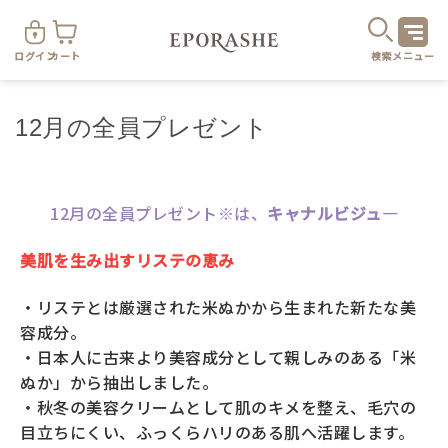
ログイン
カート
検索
メニュー
12月の全員プレゼント
商
12月の全員プレゼント※は、
キャナルビジュ―
美肌を生み出すリステの恵み
・リステとは厳選された米ぬかから生まれた新たな美
カテゴリ
容成分。
・日本人に古来より美容成分として親しみのある「米
お悩み
ぬか」から抽出しました。
お得なセット・キャンペーン
・秋冬の美容クリームとして肌のキメを整え、毛穴の
目立ちにくい、ふっくらハリのある肌へ活躍します。
乾燥
スキンケア