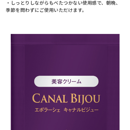
・しっとりしながらもべたつかない使用感で、朝晩、
全商品一覧
季節を問わずにご使用いただけます。
毛穴
メイクアップ
定期便
シミ・くすみ
サプリメント
お買い
定期便サービスについて
たるみ・むくみ
ヘアケア
会社概要
プライバシーポリシー
定期便サービス対象商品
メンバー特典
しわ・小じわ
美容アイテム・その他
定期便サービスご利用ガイド
ご注文方法
肌荒れ
お支払方法
送料・配送について