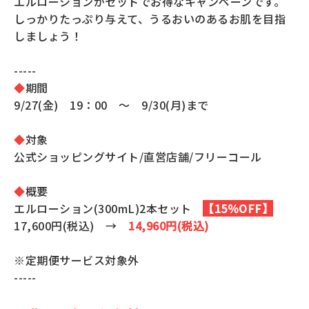
エルローションがセットでお得なキャンペーンです。
全商品一覧
しっかりたっぷり与えて、うるおいのあるお肌を目指
毛穴
しましょう！
メイクアップ
定期便
-----
シミ・くすみ
サプリメント
◆
期間
お買い
9/27(金) 19：00 ～ 9/30(月)まで
定期便サービスについて
たるみ・むくみ
ヘアケア
会社概要
プライバシーポリシー
◆
対象
定期便サービス対象商品
メンバー特典
しわ・小じわ
公式ショッピングサイト/直営店舗/フリーコール
美容アイテム・その他
定期便サービスご利用ガイド
◆
概要
ご注文方法
肌荒れ
エルローション(300mL)2本セット
【15％OFF】
17,600円(税込) →
14,960円(税込)
お支払方法
※定期便サービス対象外
送料・配送について
-----