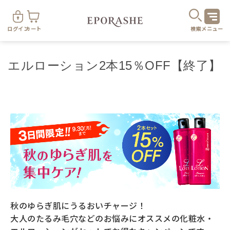
ログイン
カート
検索
メニュー
エルローション2本15％OFF【終了】
商
カテゴリ
お悩み
お得なセット・キャンペーン
秋のゆらぎ肌にうるおいチャージ！
大人のたるみ毛穴などのお悩みにオススメの化粧水・
乾燥
スキンケア