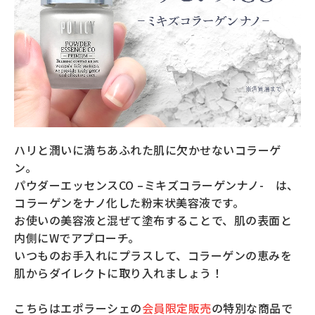
全商品一覧
毛穴
メイクアップ
定期便
シミ・くすみ
サプリメント
お買い
定期便サービスについて
たるみ・むくみ
ヘアケア
会社概要
プライバシーポリシー
定期便サービス対象商品
ハリと潤いに満ちあふれた肌に欠かせないコラーゲ
メンバー特典
しわ・小じわ
美容アイテム・その他
ン。
パウダーエッセンスCO –ミキズコラーゲンナノ- は、
定期便サービスご利用ガイド
ご注文方法
肌荒れ
コラーゲンをナノ化した粉末状美容液です。
お使いの美容液と混ぜて塗布することで、肌の表面と
お支払方法
内側にWでアプローチ。
いつものお手入れにプラスして、コラーゲンの恵みを
肌からダイレクトに取り入れましょう！
送料・配送について
こちらはエポラーシェの
会員限定販売
の特別な商品で