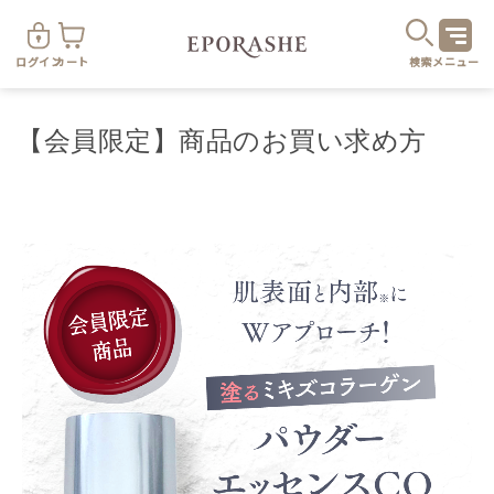
ログイン
カート
検索
メニュー
【会員限定】商品のお買い求め方
商
カテゴリ
お悩み
お得なセット・キャンペーン
乾燥
スキンケア