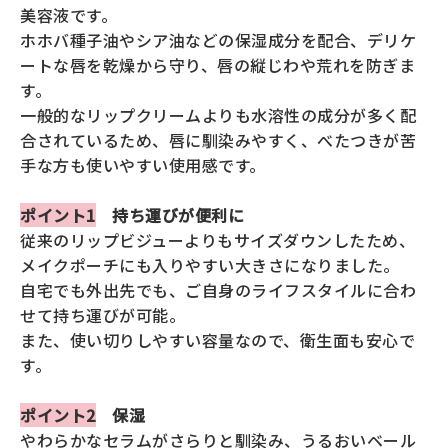
返品・交換・キャンセルについて
美容液です。
ホホバ種子油やシア油などの保湿成分を配合、デリケ
よくあるご質問
ートな唇を乾燥から守り、唇の縦じわや荒れを防ぎま
す。
一般的なリップクリームよりも水溶性の成分が多く配
合されているため、唇に馴染みやすく、べたつきが苦
手な方も使いやすい使用感です。
ポイント1
持ち運びが便利に
従来のリップビジューよりもサイズダウンしたため、
メイクポーチにも入りやすい大きさになりました。
自宅でも外出先でも、ご自身のライフスタイルに合わ
せて持ち運びが可能。
また、使い切りしやすい容量なので、衛生面も安心で
す。
ポイント2
保湿
やわらかなセラムがさらりと馴染み、うるおいベール