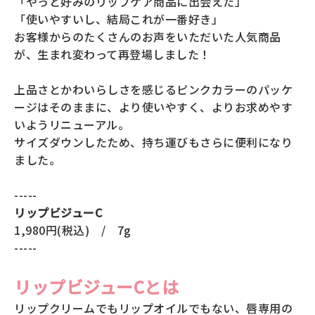
「やっと好みのリップケア商品に出会えた」
全商品一覧
「使いやすいし、結局これが一番好き」
毛穴
お客様からのたくさんのお声をいただいた人気商品
メイクアップ
が、生まれ変わって再登場しました！
定期便
シミ・くすみ
サプリメント
上品さとかわいらしさを感じるピンクカラーのパッケ
お買い
ージはそのままに、より使いやすく、よりお求めやす
定期便サービスについて
たるみ・むくみ
ヘアケア
いようリニューアル。
会社概要
プライバシーポリシー
サイズダウンしたため、持ち運びもさらに便利になり
定期便サービス対象商品
メンバー特典
しわ・小じわ
ました。
美容アイテム・その他
定期便サービスご利用ガイド
-----
ご注文方法
肌荒れ
リップビジューC
1,980円(税込) / 7g
お支払方法
-----
送料・配送について
リップビジューCとは
リップクリームでもリップオイルでもない、唇専用の