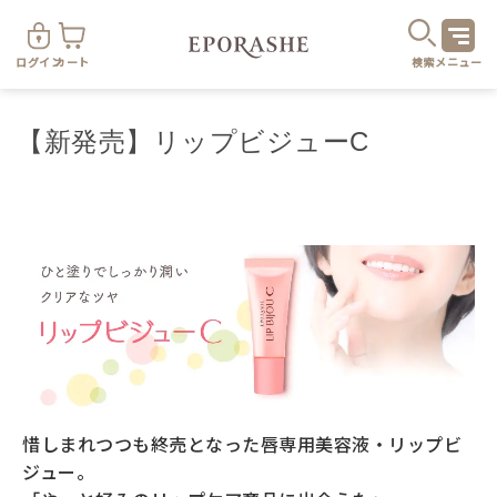
ログイン
カート
検索
メニュー
【新発売】リップビジューC
商
カテゴリ
お悩み
お得なセット・キャンペーン
惜しまれつつも終売となった唇専用美容液・リップビ
ジュー。
乾燥
スキンケア