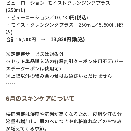
返品・交換・キャンセルについて
ピューローション+モイストクレンジングプラス
(250mL)
・ピューローション／10,780円(税込)
よくあるご質問
・モイストクレンジングプラス 250mL／5,500円(税
込)
合計16,280円 →
13,838円(税込)
※定期便サービスは対象外
※セット単品購入時の各種割引クーポン使用不可(バー
スデークーポンは使用可)
※上記以外の組み合わせはお選びいただけません
-----
6月のスキンケアについて
梅雨時期は湿度や気温が高くなるため、皮脂や汗の分
泌量も増加し、肌のべたつきや化粧崩れなどのお悩み
が増えてくる季節。