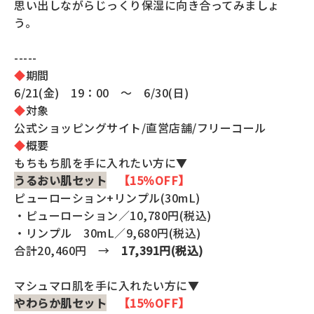
思い出しながらじっくり保湿に向き合ってみましょ
全商品一覧
う。
毛穴
メイクアップ
定期便
-----
◆
期間
シミ・くすみ
サプリメント
6/21(金) 19：00 ～ 6/30(日)
お買い
定期便サービスについて
◆
対象
たるみ・むくみ
ヘアケア
公式ショッピングサイト/直営店舗/フリーコール
会社概要
プライバシーポリシー
◆
概要
定期便サービス対象商品
メンバー特典
しわ・小じわ
美容アイテム・その他
もちもち肌を手に入れたい方に▼
うるおい肌セット
【15％OFF】
定期便サービスご利用ガイド
ご注文方法
ピューローション+リンプル(30mL)
肌荒れ
・ピューローション／10,780円(税込)
・リンプル 30mL／9,680円(税込)
お支払方法
合計20,460円 →
17,391円(税込)
送料・配送について
マシュマロ肌を手に入れたい方に▼
やわらか肌セット
【15％OFF】