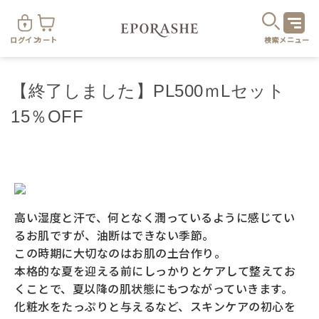
ログイン
カート
検索
メニュー
【終了しました】PL500ｍLセット
15％OFF
商
高い湿度と汗で、何となく潤っているように感じてい
カテゴリ
るお肌ですが、油断はできない季節。
この時期に大切なのはお肌の土台作り。
お悩み
本格的な夏を迎える前にしっかりとケアして整えてお
お得なセット・キャンペーン
くことで、夏以降の肌状態にもつながっていきます。
化粧水をたっぷりと与えるなど、スキンケアの初心を
乾燥
スキンケア