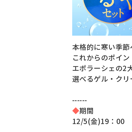
メイクアップ
シミ・くす
サプリメント
たるみ・む
ヘアケア
しわ・小じ
本格的に寒い季節
これからのポイン
美容アイテム・その他
肌荒れ
エポラーシェの2
選べるゲル・クリ
------
会社概要
プライバシーポリシー
◆
期間
12/5(金)19：00