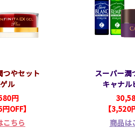
潤つやセット
スーパー潤
Xゲル
キャナル
,580円
30,5
45円OFF】
【3,520
はこちら
商品は