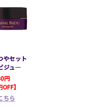
つやセット
ビジュ―
80円
円OFF】
こちら