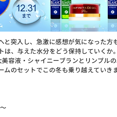
み
お支払方法
くみ
送料・配送について
わ
返品・交換・キャンセルに
へと突入し、急激に感想が気になった方
トは、与えた水分をどう保持していくか
よくあるご質問
大美容液・シャイニーブランとリンプルの5
ームのセットでこの冬も乗り越えていき
 ～