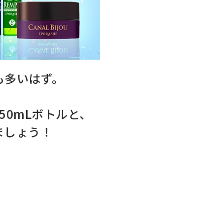
定期便サービスご利用ガイド
ついて
も多いはず。
。
0mLボトルと、
ましょう！