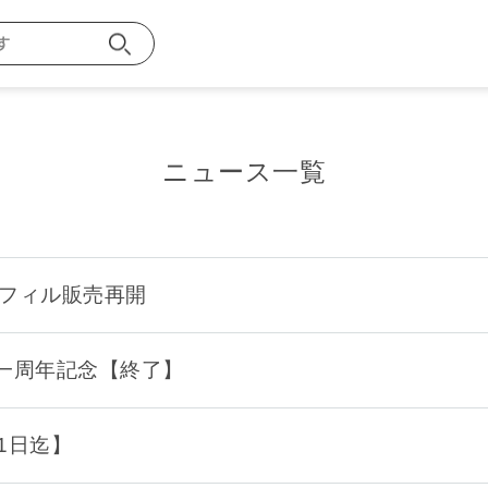
ニュース一覧
お買い物ガイ
フィル販売再開
探す
一周年記念【終了】
メンバー特典
1日迄】
ご注文方法