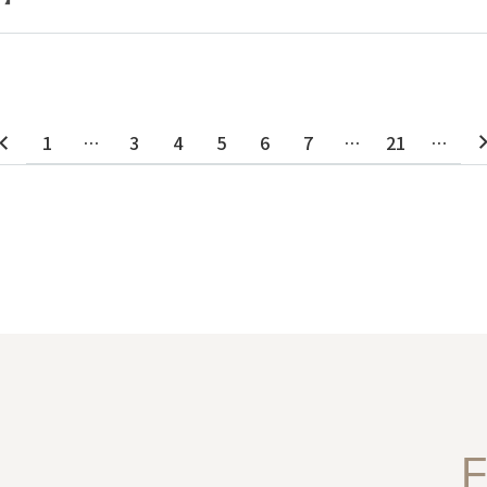
1
…
3
4
5
6
7
…
21
…
F