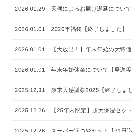
2026.01.29
天候によるお届け遅延について
メイクアップ
シミ・くす
サプリメント
たるみ・む
2026.01.01
2026年福袋【終了しました】
ヘアケア
しわ・小じ
2026.01.01
【大放出！】年末年始の大特価C
美容アイテム・その他
肌荒れ
2026.01.01
年末年始休業について【発送等
2025.12.31
歳末大感謝祭2025【終了しま
会社概要
プライバシーポリシー
2025.12.26
【25年内限定】超大保湿セッ
2025.12.26
スーパー潤つやセット【31日