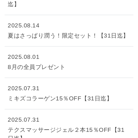
全商品一覧
迄】
毛穴
メイクアップ
定期便
2025.08.14
シミ・くすみ
サプリメント
夏はさっぱり潤う！限定セット！【31日迄】
お買い
定期便サービスについて
たるみ・むくみ
ヘアケア
2025.08.01
会社概要
プライバシーポリシー
定期便サービス対象商品
8月の全員プレゼント
メンバー特典
しわ・小じわ
美容アイテム・その他
定期便サービスご利用ガイド
ご注文方法
肌荒れ
2025.07.31
ミキズコラーゲン15％OFF【31日迄】
お支払方法
2025.07.31
送料・配送について
テクスマッサージジェル２本15％OFF【31