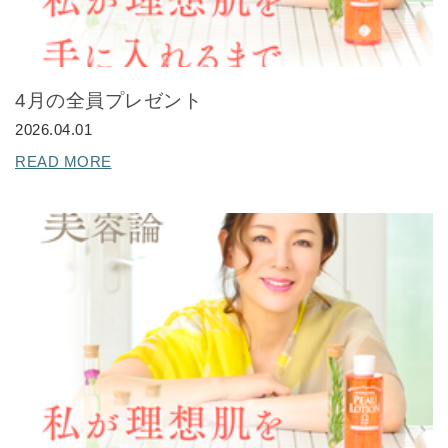
全商品一覧
毛穴
メイクアップ
定期便
4月の全員プレゼント
シミ・くすみ
サプリメント
2026.04.01
お買い
定期便サービスについて
READ MORE
たるみ・むくみ
ヘアケア
会社概要
プライバシーポリシー
定期便サービス対象商品
メンバー特典
しわ・小じわ
美容アイテム・その他
定期便サービスご利用ガイド
ご注文方法
肌荒れ
お支払方法
送料・配送について