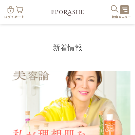
ログイン
カート
検索
メニュー
新着情報
商
カテゴリ
お悩み
お得なセット・キャンペーン
乾燥
スキンケア