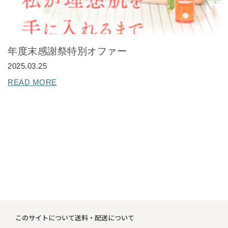
全商品一覧
毛穴
メイクアップ
定期便
年度末感謝祭特別オファー
シミ・くすみ
サプリメント
2025.03.25
お買い
定期便サービスについて
READ MORE
たるみ・むくみ
ヘアケア
会社概要
プライバシーポリシー
定期便サービス対象商品
メンバー特典
しわ・小じわ
美容アイテム・その他
定期便サービスご利用ガイド
ご注文方法
肌荒れ
お支払方法
送料・配送について
このサイトについて
送料・配送について