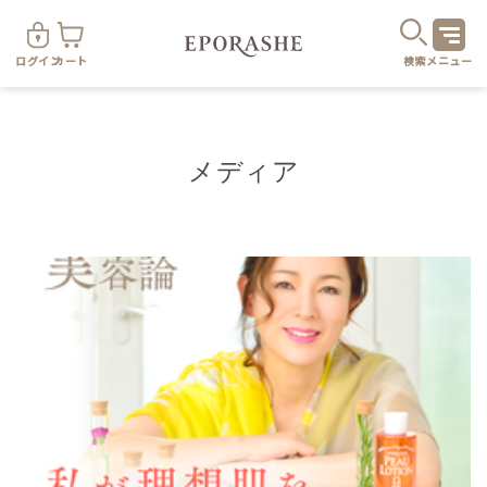
ログイン
カート
検索
メニュー
メディア
商
カテゴリ
お悩み
お得なセット・キャンペーン
乾燥
スキンケア