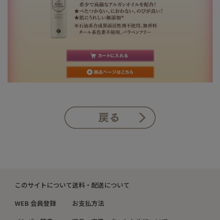
このサイトについて
送料・配送について
WEB 会員登録
お支払方法