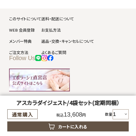
このサイトについて
送料・配送について
WEB 会員登録
お支払方法
メンバー特典
返品・交換・キャンセルについて
ご注文方法
よくあるご質問
Follow Us
アスカラダイジェスト/4袋セット(定期同梱）
会社概要
プライバシーポリシー
通常購入
13,608
特定商取引法に基づく表示
利用規約
数量
税込
円
カートに入れる
©Triplesun All rights reserved.