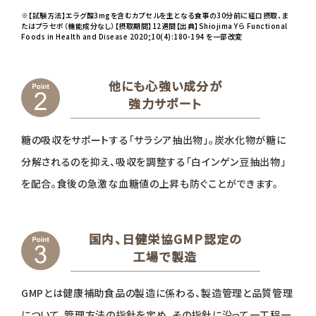
※【試験方法】エラグ酸3mgを含むカプセルを主となる食事の30分前に経口摂取、ま
たはプラセボ（機能成分なし）【摂取期間】12週間【出典】Shiojima Yら Functional
Foods in Health and Disease 2020;10(4):180-194 を一部改変
他にも心強い成分が
強力サポート
糖の吸収をサポートする「サラシア抽出物」。炭水化物が糖に
分解されるのを抑え、吸収を調整する「白インゲン豆抽出物」
を配合。食後の急激な血糖値の上昇も防ぐことができます。
国内、日健栄協GMP認定の
工場で製造
GMPとは健康補助食品の製造に係わる、製造管理と品質管理
について、管理方法の指針を定め、その指針に沿って一工程一