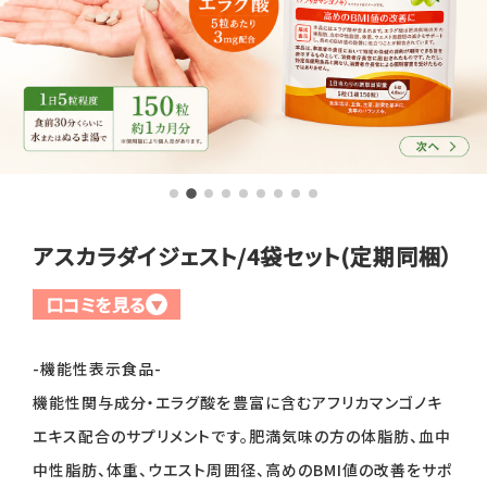
全商品一覧
毛穴
メイクアップ
定期便
シミ・くすみ
サプリメント
お買い
定期便サービスについて
たるみ・むくみ
ヘアケア
会社概要
プライバシーポリシー
定期便サービス対象商品
メンバー特典
しわ・小じわ
美容アイテム・その他
アスカラダイジェスト/4袋セット(定期同梱）
定期便サービスご利用ガイド
ご注文方法
口コミを見る
肌荒れ
▼
お支払方法
-機能性表示食品-
機能性関与成分・エラグ酸を豊富に含むアフリカマンゴノキ
送料・配送について
エキス配合のサプリメントです。肥満気味の方の体脂肪、血中
中性脂肪、体重、ウエスト周囲径、高めのBMI値の改善をサポ