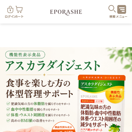
ログイン
カート
検索
メニュー
商
カテゴリ
お悩み
お得なセット・キャンペーン
乾燥
スキンケア