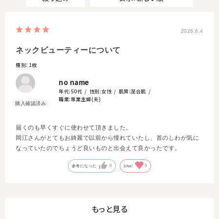
2026.6.4
ネックビューティーについて
種別：1枚
no name
年代:
50代
性別:
女性
肌質:
混合肌
職業:
専業主婦(夫)
届くのも早くすぐに使わせて頂きました。
岡江さんがとてもお綺麗で以前から憧れていたし、首のしわが気に
なっていたのでちょうど良いものと出会えて良かったです。
0
0
参考になった
Like!
もっと見る