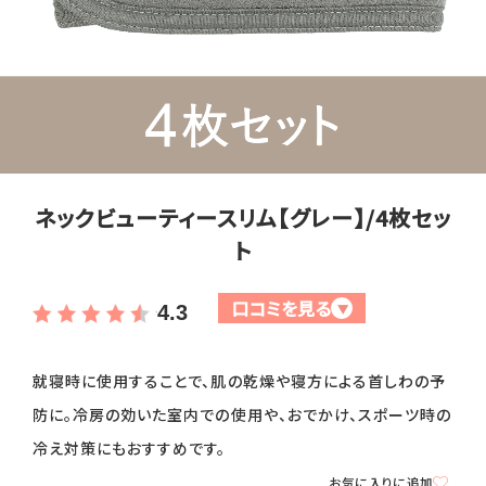
全商品一覧
毛穴
メイクアップ
定期便
シミ・くすみ
サプリメント
お買い
定期便サービスについて
たるみ・むくみ
ヘアケア
ネックビューティースリム【グレー】/4枚セッ
会社概要
プライバシーポリシー
定期便サービス対象商品
メンバー特典
しわ・小じわ
美容アイテム・その他
ト
定期便サービスご利用ガイド
ご注文方法
肌荒れ
口コミを見る
▼
4.3
お支払方法
就寝時に使用することで、肌の乾燥や寝方による首しわの予
防に。冷房の効いた室内での使用や、おでかけ、スポーツ時の
送料・配送について
冷え対策にもおすすめです。
お気に入りに追加