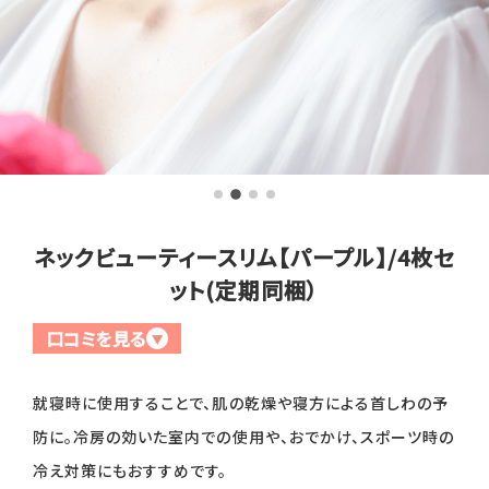
全商品一覧
毛穴
メイクアップ
定期便
シミ・くすみ
サプリメント
お買い
定期便サービスについて
たるみ・むくみ
ヘアケア
会社概要
プライバシーポリシー
定期便サービス対象商品
メンバー特典
しわ・小じわ
美容アイテム・その他
ネックビューティースリム【パープル】/4枚セ
ット(定期同梱）
定期便サービスご利用ガイド
ご注文方法
肌荒れ
口コミを見る
▼
お支払方法
就寝時に使用することで、肌の乾燥や寝方による首しわの予
送料・配送について
防に。冷房の効いた室内での使用や、おでかけ、スポーツ時の
冷え対策にもおすすめです。