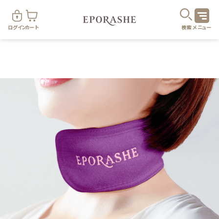
ログイン
カート
検索
メニュー
商
カテゴリ
お悩み
お得なセット・キャンペーン
乾燥
スキンケア