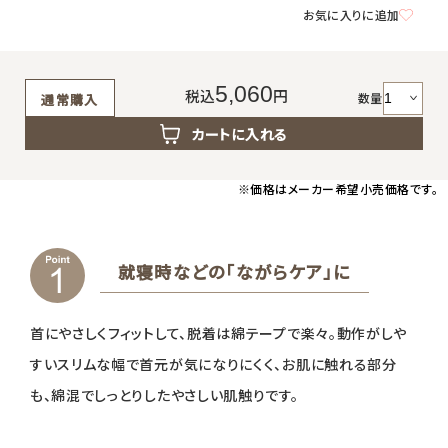
返品・交換・キャンセルについて
お気に入りに追加
よくあるご質問
5,060
税込
円
数量
通常購入
カートに入れる
※価格はメーカー希望小売価格です。
就寝時などの「ながらケア」に
首にやさしくフィットして、脱着は綿テープで楽々。動作がしや
すいスリムな幅で首元が気になりにくく、お肌に触れる部分
も、綿混でしっとりしたやさしい肌触りです。