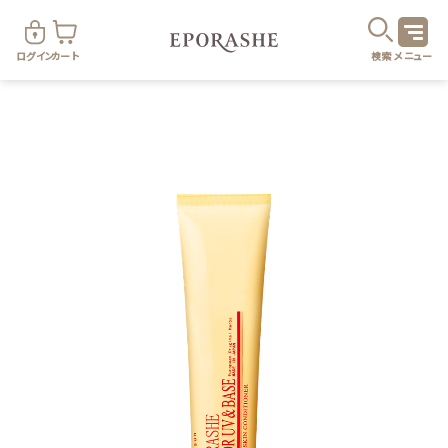
ログイン
カート
検索
メニュー
商
カテゴリ
お悩み
お得なセット・キャンペーン
乾燥
スキンケア