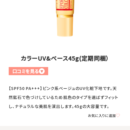
全商品一覧
毛穴
メイクアップ
定期便
シミ・くすみ
サプリメント
お買い
定期便サービスについて
たるみ・むくみ
ヘアケア
カラーUV&ベース45g(定期同梱）
会社概要
プライバシーポリシー
定期便サービス対象商品
メンバー特典
しわ・小じわ
美容アイテム・その他
口コミを見る
▼
定期便サービスご利用ガイド
ご注文方法
肌荒れ
【SPF50 PA+++】ピンク系ベージュのUV化粧下地です。天
お支払方法
然鉱石で色づけしているため肌色のタイプを選ばずフィット
し、ナチュラルな美肌を演出します。45gの大容量です。
送料・配送について
お気に入りに追加