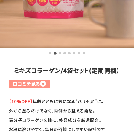
全商品一覧
毛穴
メイクアップ
定期便
シミ・くすみ
サプリメント
お買い
定期便サービスについて
たるみ・むくみ
ヘアケア
会社概要
プライバシーポリシー
定期便サービス対象商品
メンバー特典
しわ・小じわ
美容アイテム・その他
ミキズコラーゲン/4袋セット(定期同梱）
定期便サービスご利用ガイド
ご注文方法
口コミを見る
肌荒れ
▼
お支払方法
【10％OFF】
年齢とともに気になる“ハリ不足”に。
外から塗るだけでなく、内側から整える発想。
送料・配送について
高分子コラーゲンを軸に、美容成分を厳選配合。
お湯に溶けやすく、毎日の習慣にしやすい設計です。