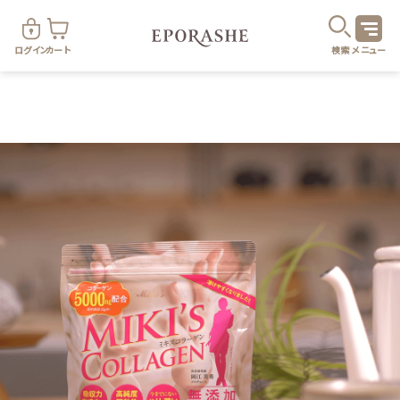
ログイン
カート
検索
メニュー
商
カテゴリ
お悩み
お得なセット・キャンペーン
乾燥
スキンケア