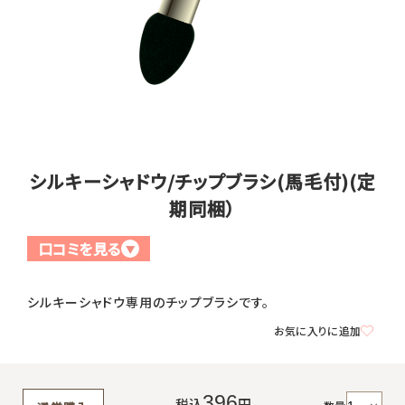
全商品一覧
毛穴
メイクアップ
定期便
シミ・くすみ
サプリメント
お買い
定期便サービスについて
たるみ・むくみ
ヘアケア
シルキーシャドウ/チップブラシ(馬毛付)(定
会社概要
プライバシーポリシー
定期便サービス対象商品
メンバー特典
しわ・小じわ
期同梱）
美容アイテム・その他
定期便サービスご利用ガイド
口コミを見る
ご注文方法
▼
肌荒れ
お支払方法
シルキーシャドウ専用のチップブラシです。
お気に入りに追加
送料・配送について
396
税込
円