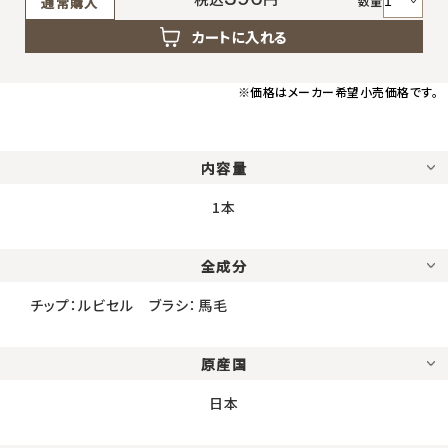
返品・交換・キャンセルについて
数量
通常購入
カートに入れる
よくあるご質問
※価格はメーカー希望小売価格です。
内容量
1本
全成分
チップ：ルビセル ブラシ：馬毛
原産国
日本