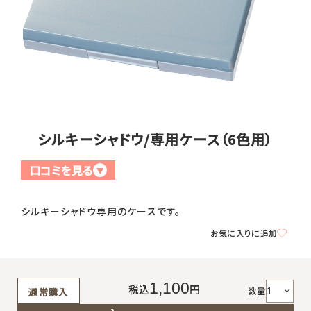
全商品一覧
毛穴
メイクアップ
定期便
シミ・くすみ
サプリメント
お買い
定期便サービスについて
たるみ・むくみ
ヘアケア
シルキーシャドウ/専用ケース（6色用）
会社概要
プライバシーポリシー
定期便サービス対象商品
メンバー特典
しわ・小じわ
美容アイテム・その他
口コミを見る
▼
定期便サービスご利用ガイド
ご注文方法
肌荒れ
シルキーシャドウ専用のケースです。
お支払方法
お気に入りに追加
送料・配送について
1,100
税込
円
数量
通常購入