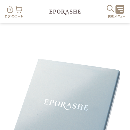
ログイン
カート
検索
メニュー
商
カテゴリ
お悩み
お得なセット・キャンペーン
乾燥
スキンケア