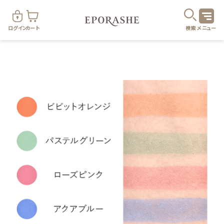
ログイン
カート
検索
メニュー
商
カテゴリ
お悩み
お得なセット・キャンペーン
乾燥
スキンケア