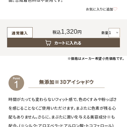
由。合成着色料は不使用です。
返品・交換・キャンセルについて
お気に入りに追加
よくあるご質問
1,320
税込
円
数量
通常購入
カートに入れる
※価格はメーカー希望小売価格です。
無添加※3Dアイシャドウ
時間がたっても変わらないフィット感で、色のくすみや粉っぽさ
を感じることなくご使用いただけます。まぶたに色素が残る心
配もありません。さらに、まぶたに潤いを与える美容成分※も
配合。(※シルク・アロエベラ・ヒアルロン酸・トコフェロール)