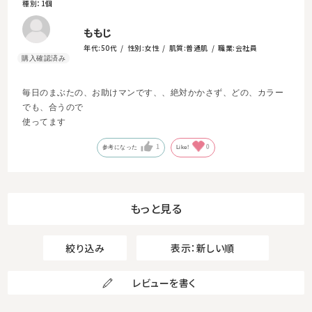
種別：1個
ももじ
年代:
50代
性別:
女性
肌質:
普通肌
職業:
会社員
毎日のまぶたの、お助けマンです、、絶対かかさず、どの、カラー
でも、合うので
使ってます
1
0
参考になった
Like!
もっと見る
絞り込み
表示：新しい順
レビューを書く