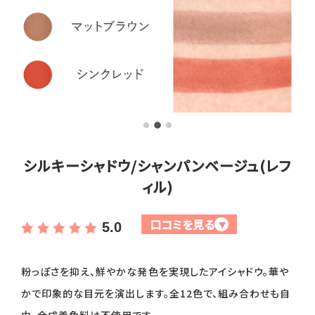
全商品一覧
毛穴
メイクアップ
定期便
シミ・くすみ
サプリメント
お買い
定期便サービスについて
たるみ・むくみ
ヘアケア
会社概要
プライバシーポリシー
定期便サービス対象商品
メンバー特典
しわ・小じわ
美容アイテム・その他
シルキーシャドウ/シャンパンベージュ(レフ
ィル)
定期便サービスご利用ガイド
ご注文方法
肌荒れ
口コミを見る
▼
5.0
お支払方法
粉っぽさを抑え、鮮やかな発色を実現したアイシャドウ。華や
送料・配送について
かで印象的な目元を演出します。全12色で、組み合わせも自