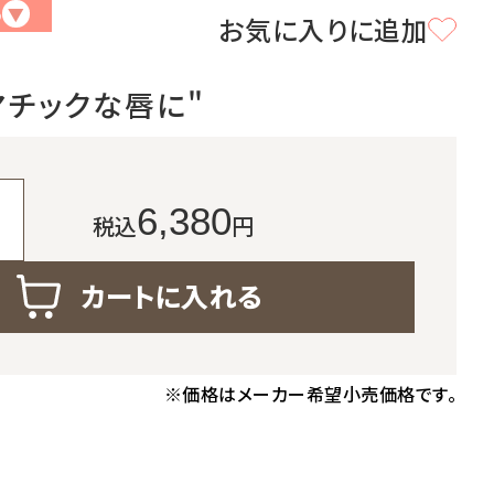
る
▼
お気に入りに追加
定期便サービスご利用ガイド
マチックな唇に"
て
6,380
税込
円
カートに入れる
※価格はメーカー希望小売価格です。