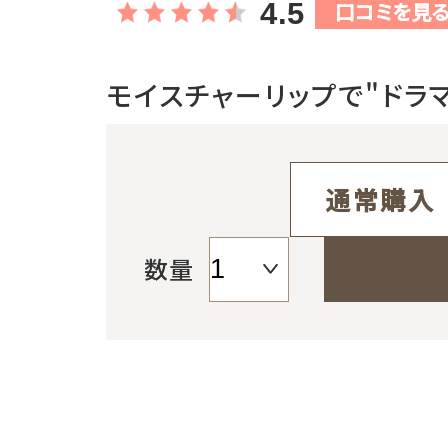
4.5
口コミを見
お支払方法
モイスチャーリップで"ドラ
み
送料・配送について
返品・交換・キャンセルについ
通常購入
よくあるご質問
数量