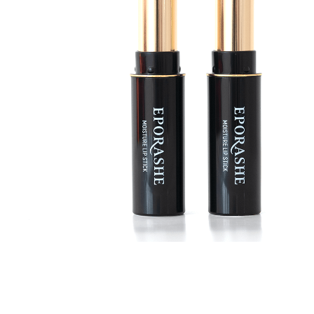
メイクアップ
シミ・くすみ
サプリメント
たるみ・むく
ヘアケア
しわ・小じわ
美容アイテム・その他
肌荒れ
会社概要
プライバシーポリシー