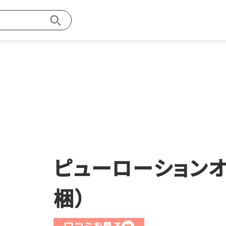
お買い物ガイ
探す
ピューローションオ
梱）
メンバー特典
ご注文方法