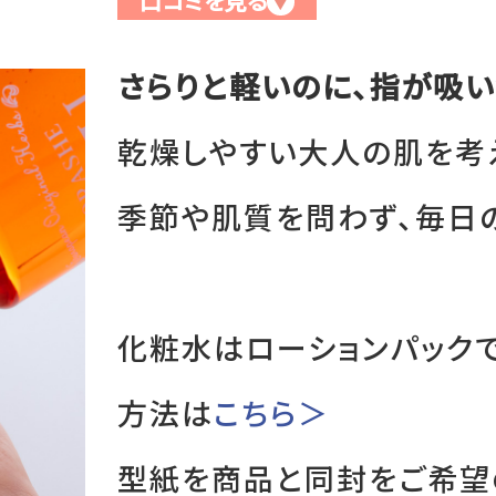
口コミを見る
▼
お支払方法
さらりと軽いのに、指が吸い
み
送料・配送について
乾燥しやすい大人の肌を考
返品・交換・キャンセルについ
季節や肌質を問わず、毎日
よくあるご質問
化粧水はローションパック
方法は
こちら＞
型紙を商品と同封をご希望