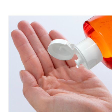
メイクアップ
シミ・くすみ
サプリメント
たるみ・むく
ヘアケア
しわ・小じわ
美容アイテム・その他
肌荒れ
会社概要
プライバシーポリシー