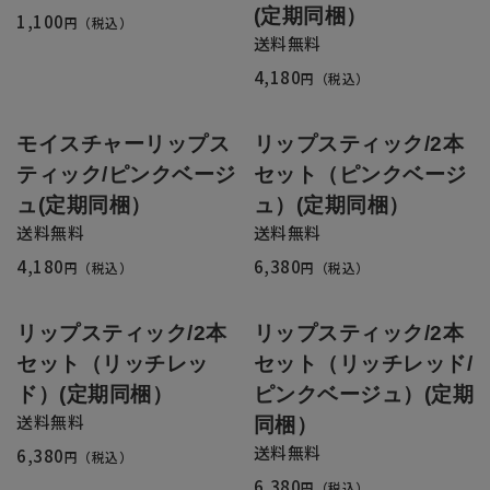
全商品一覧
(定期同梱）
1,100
円（税込）
送料無料
毛穴
メイクアップ
4,180
円（税込）
定期便
シミ・くすみ
サプリメント
モイスチャーリップス
リップスティック/2本
お買い
定期便サービスについて
ティック/ピンクベージ
セット（ピンクベージ
たるみ・むくみ
ヘアケア
ュ(定期同梱）
ュ）(定期同梱）
会社概要
プライバシーポリシー
定期便サービス対象商品
送料無料
送料無料
メンバー特典
しわ・小じわ
美容アイテム・その他
4,180
6,380
円（税込）
円（税込）
定期便サービスご利用ガイド
ご注文方法
肌荒れ
リップスティック/2本
リップスティック/2本
セット（リッチレッ
セット（リッチレッド/
お支払方法
ド）(定期同梱）
ピンクベージュ）(定期
送料無料
同梱）
送料・配送について
送料無料
6,380
円（税込）
6,380
円（税込）