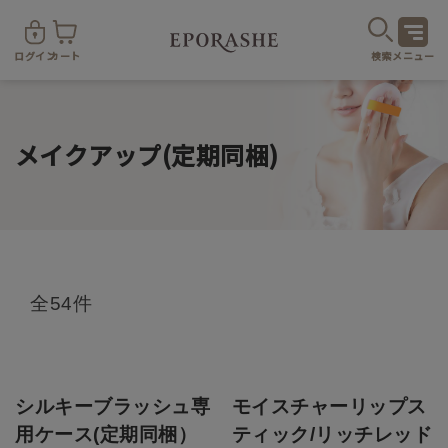
ログイン
カート
検索
メニュー
メイクアップ(定期同梱)
商
全54件
カテゴリ
お悩み
お得なセット・キャンペーン
シルキーブラッシュ専
モイスチャーリップス
用ケース(定期同梱）
ティック/リッチレッド
乾燥
スキンケア