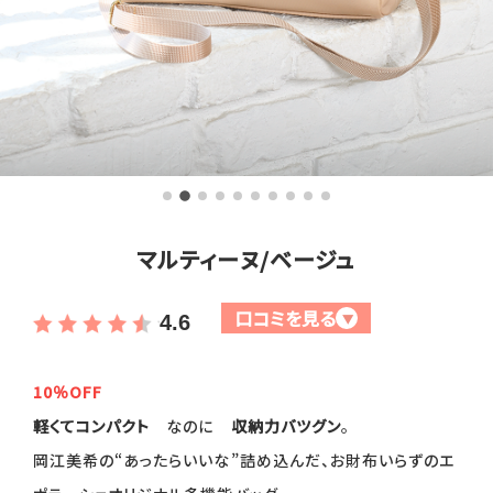
全商品一覧
毛穴
メイクアップ
定期便
シミ・くすみ
サプリメント
お買い
定期便サービスについて
たるみ・むくみ
ヘアケア
会社概要
プライバシーポリシー
定期便サービス対象商品
メンバー特典
しわ・小じわ
美容アイテム・その他
マルティーヌ/ベージュ
定期便サービスご利用ガイド
ご注文方法
肌荒れ
口コミを見る
▼
4.6
お支払方法
10％OFF
軽くてコンパクト
なのに
収納力バツグン
。
送料・配送について
岡江美希の“あったらいいな”詰め込んだ、お財布いらずのエ