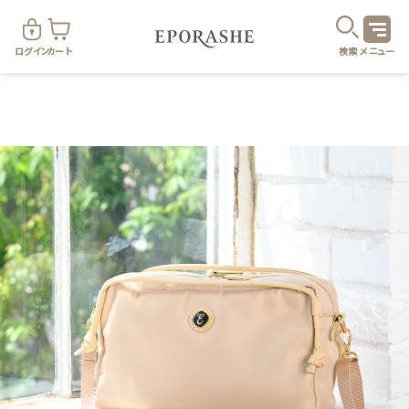
ログイン
カート
検索
メニュー
商
カテゴリ
お悩み
お得なセット・キャンペーン
乾燥
スキンケア