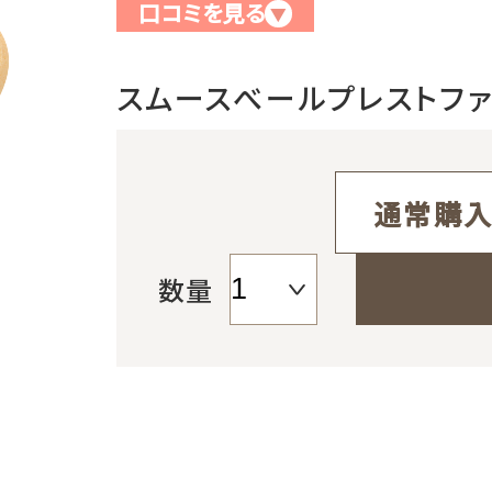
口コミを見る
▼
お支払方法
スムースべールプレストファ
み
送料・配送について
返品・交換・キャンセルについ
通常購
よくあるご質問
数量