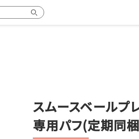
お買い物ガイ
探す
スムースベールプレ
メンバー特典
専用パフ(定期同梱
ご注文方法