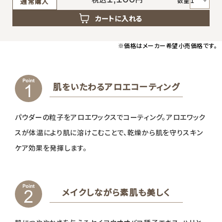
返品・交換・キャンセルについて
数量
通常購入
カートに入れる
よくあるご質問
※価格はメーカー希望小売価格です。
肌をいたわるアロエコーティング
パウダーの粒子をアロエワックスでコーティング。アロエワック
スが体温により肌に溶けこむことで、乾燥から肌を守りスキン
ケア効果を発揮します。
メイクしながら素肌も美しく