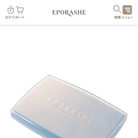
ログイン
カート
検索
メニュー
商
カテゴリ
お悩み
お得なセット・キャンペーン
乾燥
スキンケア