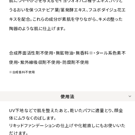
肌につややかさを与えるセイヨウオオバコ種子エキス、ハリと
うるおいを保つステビア葉/茎発酵エキス、フユボダイジュ花エ
キスを配合。これらの成分が素肌を守りながら、キメの整った
陶器のような肌に仕上げます。
合成界面活性剤不使用・無鉱物油・無香料※・タール系色素不
使用・紫外線吸収剤不使用・防腐剤不使用
※合成香料不使用
使用法
UV下地などで肌を整えたあと、乾いたパフに適量とり、顔全
体にムラなくのばします。
リキッドファンデーションの仕上げや化粧直しにもお使いいた
だけます。