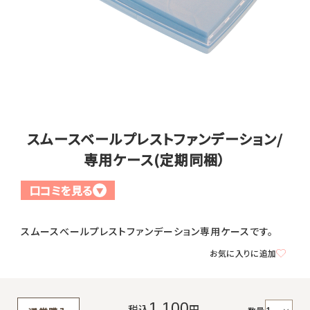
全商品一覧
毛穴
メイクアップ
定期便
シミ・くすみ
サプリメント
お買い
定期便サービスについて
たるみ・むくみ
ヘアケア
スムースベールプレストファンデーション/
会社概要
プライバシーポリシー
定期便サービス対象商品
メンバー特典
しわ・小じわ
専用ケース(定期同梱）
美容アイテム・その他
定期便サービスご利用ガイド
口コミを見る
ご注文方法
▼
肌荒れ
お支払方法
スムースべールプレストファンデーション専用ケースです。
お気に入りに追加
送料・配送について
1,100
税込
円