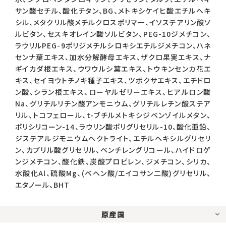
サン酸セチル、酸化チタン、BG、メトキシケイヒ酸エチルヘキ
シル、メタクリル酸メチルクロスポリマー、イソステアリン酸ソ
ルビタン、セスキオレイン酸ソルビタン、PEG-10ジメチコン、
ラウリルPEG-9ポリジメチルシロキシエチルジメチコン、ハネ
センナ葉エキス、加水分解酵母エキス、ザクロ果実エキス、ナ
ギイカダ根エキス、ウワウルシ葉エキス、トウキンセンカ花エ
キス、セイヨウトチノキ種子エキス、ツボクサエキス、エチドロ
ン酸、シラン根エキス、ローヤルゼリーエキス、ヒアルロン酸
Na、グリチルリチン酸アンモニウム、グリチルレチン酸ステア
リル、トコフェロール、t-ブチルメトキシジベンゾイルメタン、
ポリシリコーン-14、ラウリン酸ポリグリセリル-10、酸化亜鉛、
ジステアルジモニウムヘクトライト、エチルヘキシルグリセリ
ン、カプリル酸グリセリル、ペンチレングリコール、ハイドロゲ
ンジメチコン、酸化鉄、炭酸プロピレン、ジメチコン、シリカ、
水酸化Al、硫酸Mg、(ベヘン酸/エイコサン二酸)グリセリル、
エタノール、BHT
原産国