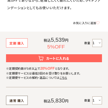
高SPFでありながら、乾燥しにくく崩れにくいため、ライトファ
返品・交換・キャンセルについて
ンデーションとしてもお使いいただけます。
よくあるご質問
カラーＵＶ＆ベース
お気に入りに追加
5,539
税込
円
数量
定期
購入
5%OFF
カートに入れる
※定期契約数が3点以上で
20%OFF
となります。
※定期便サービスは最低3回のお受け取りをお願いします。
※定期便サービスの解約・返品については
こちら
5,830
数量
通常
購入
税込
円