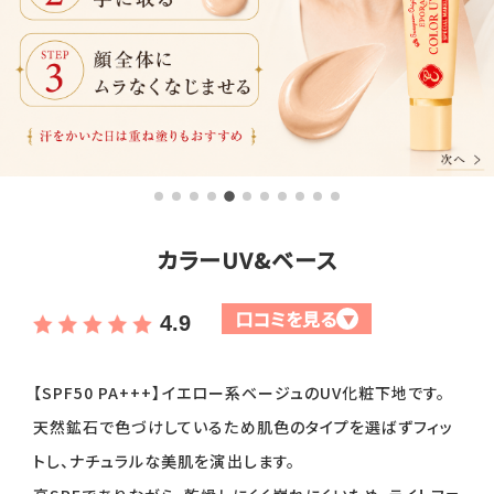
全商品一覧
毛穴
メイクアップ
定期便
シミ・くすみ
サプリメント
お買い
定期便サービスについて
たるみ・むくみ
ヘアケア
会社概要
プライバシーポリシー
定期便サービス対象商品
メンバー特典
しわ・小じわ
美容アイテム・その他
カラーUV&ベース
定期便サービスご利用ガイド
ご注文方法
肌荒れ
口コミを見る
▼
4.9
お支払方法
【SPF50 PA+++】イエロー系ベージュのUV化粧下地です。
天然鉱石で色づけしているため肌色のタイプを選ばずフィッ
送料・配送について
トし、ナチュラルな美肌を演出します。