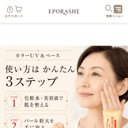
ログイン
カート
検索
メニュー
商
カテゴリ
お悩み
お得なセット・キャンペーン
乾燥
スキンケア