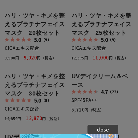
返品・交換・キャンセルについて
ハリ・ツヤ・キメを整
ハリ・ツヤ・キメを整
よくあるご質問
えるプラチナフェイス
えるプラチナフェイス
マスク 20枚セット
マスク 25枚セット
5.0
5.0
（9）
（9）
CICAエキス配合
CICAエキス配合
9,020
11,000
9,900円
円（税込）
12,375円
円（税込）
ハリ・ツヤ・キメを整
UVデイクリーム＆ベ
えるプラチナフェイス
ース
4.7
（22）
マスク 30枚セット
5.0
SPF45PA++
（9）
CICAエキス配合
5,720
円（税込）
12,870
14,850円
円（税込）
close
UVデイクリーム&ベー
カラーUV&ベース