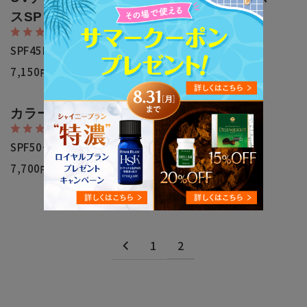
4.9
（28）
スSP
4.8
SPF50+PA+++
（22）
SPF45PA++
5,830
円（税込）
7,150
円（税込）
カラーUV&ベース45g
4.8
（47）
SPF50+PA+++
7,700
円（税込）
1
2