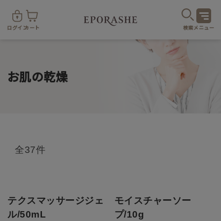
ログイン
カート
検索
メニュー
お肌の乾燥
商
全37件
カテゴリ
お悩み
お得なセット・キャンペーン
テクスマッサージジェ
モイスチャーソー
ル/50mL
プ/10g
乾燥
スキンケア