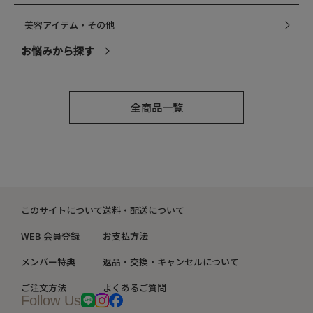
美容アイテム・その他
お悩みから探す
乾燥
全商品一覧
毛穴
シミ・くすみ
このサイトについて
送料・配送について
たるみ・むくみ
WEB 会員登録
お支払方法
しわ・小じわ
メンバー特典
返品・交換・キャンセルについて
ご注文方法
よくあるご質問
肌荒れ
Follow Us