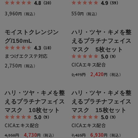
4.8
4.9
全商品一覧
（20）
（59）
3,960
550
円（税込）
円（税込）
毛穴
メイクアップ
定期便
モイストクレンジン
ハリ・ツヤ・キメを整
シミ・くすみ
サプリメント
グ/150mL
えるプラチナフェイス
お買い
定期便サービスについて
4.3
（18）
マスク 5枚セット
たるみ・むくみ
ヘアケア
まつげエクステ対応
5.0
（9）
会社概要
プライバシーポリシー
定期便サービス対象商品
CICAエキス配合
2,750
円（税込）
メンバー特典
しわ・小じわ
美容アイテム・その他
2,420
2,475円
円（税込）
定期便サービスご利用ガイド
ご注文方法
肌荒れ
ハリ・ツヤ・キメを整
ハリ・ツヤ・キメを整
えるプラチナフェイス
えるプラチナフェイス
お支払方法
マスク 10枚セット
マスク 15枚セット
5.0
5.0
（9）
（9）
送料・配送について
CICAエキス配合
CICAエキス配合
4,730
6,930
4,950円
円（税込）
7,425円
円（税込）