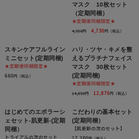
全商品一覧
マスク 10枚セット
（定期同梱）
毛穴
メイクアップ
★定期便同梱限定★
定期便
4,730
4,950円
円（税込）
シミ・くすみ
サプリメント
お買い
定期便サービスについて
スキンケアフルライン
ハリ・ツヤ・キメを整
たるみ・むくみ
ヘアケア
ミニセット(定期同梱)
えるプラチナフェイス
会社概要
プライバシーポリシー
定期便サービス対象商品
★定期便同梱限定★
マスク 30枚セット
メンバー特典
しわ・小じわ
美容アイテム・その他
660
(定期同梱)
円（税込）
定期便サービスご利用ガイド
★定期便同梱限定★
ご注文方法
肌荒れ
12,870
14,850円
円（税込）
お支払方法
はじめてのエポラーシ
こだわりの基本セット
ェセット-肌更新-(定期
(定期同梱）
送料・配送について
【肌更新の次のセット】
同梱）
トライアルの次のセット
17,380
円（税込）