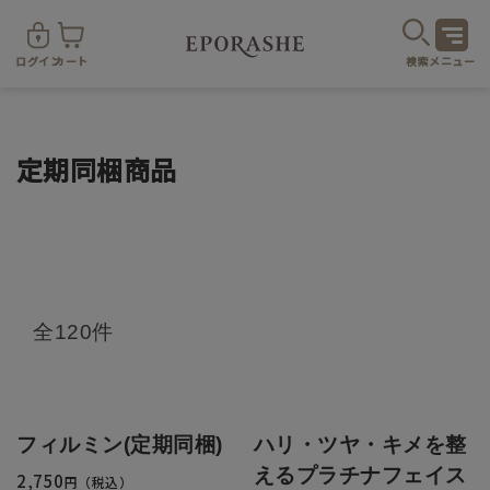
ログイン
カート
検索
メニュー
定期同梱商品
商
全120件
カテゴリ
お悩み
お得なセット・キャンペーン
フィルミン(定期同梱)
ハリ・ツヤ・キメを整
えるプラチナフェイス
2,750
乾燥
円（税込）
スキンケア