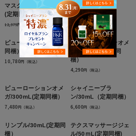
マスク 25枚セット
8,800
円（税込）
(定期同梱)
11,000
12,375円
円（税込）
ピューローション(定期
ピューローションオメ
同梱）
ガ/150mL（定期同
梱）
10,780
円（税込）
4,290
円（税込）
ピューローションオメ
シャイニーブラ
ガ/300mL(定期同梱）
ン/30mL（定期同梱）
7,480
6,600
円（税込）
円（税込）
リンプル/30mL(定期同
テクスマッサージジェ
梱）
ル/50ｍL(定期同梱)