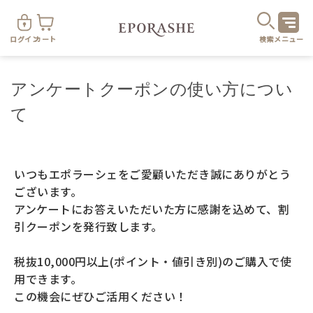
ログイン
カート
検索
メニュー
アンケートクーポンの使い方につい
て
商
いつもエポラーシェをご愛顧いただき誠にありがとう
ございます。
アンケートにお答えいただいた方に感謝を込めて、割
引クーポンを発行致します。
カテゴリ
税抜10,000円以上(ポイント・値引き別)のご購入で使
お悩み
お得なセット・キャンペーン
用できます。
この機会にぜひご活用ください！
乾燥
スキンケア