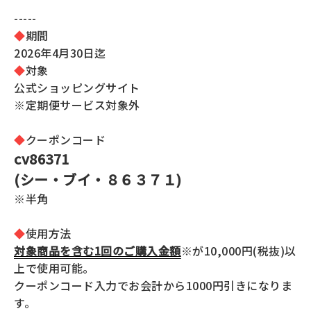
全商品一覧
-----
◆
期間
毛穴
メイクアップ
2026年4月30日迄
定期便
◆
対象
シミ・くすみ
サプリメント
公式ショッピングサイト
お買い
※定期便サービス対象外
定期便サービスについて
たるみ・むくみ
ヘアケア
会社概要
プライバシーポリシー
◆
クーポンコード
定期便サービス対象商品
メンバー特典
しわ・小じわ
cv86371
美容アイテム・その他
(シー・ブイ・８６３７１)
定期便サービスご利用ガイド
ご注文方法
肌荒れ
※半角
お支払方法
◆
使用方法
対象商品を含む1回のご購入金額
※が10,000円(税抜)以
上で使用可能。
送料・配送について
クーポンコード入力でお会計から1000円引きになりま
す。