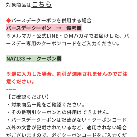
返品・交換・キャンセルについて
こちら
対象商品は
よくあるご質問
◆
バースデークーポンを併用する場合
バースデークーポン → 備考欄
※メルマガ・公式LINE・ＤＭハガキでお届けした、バ
ースデー専用のクーポンコードをご入力ください。
NA7133 → クーポン欄
※逆に入力した場合、割引が適用されませんのでご注
意ください。
-----
【ご確認ください】
・対象商品一覧をご確認ください。
・その他割引クーポンとの併用はできません。
・バースデークーポンは記載がない・クーポンコード
以外の文言が記載されているなど、適用されない場合
がございますので、必ずクーポンコードをご入力くだ