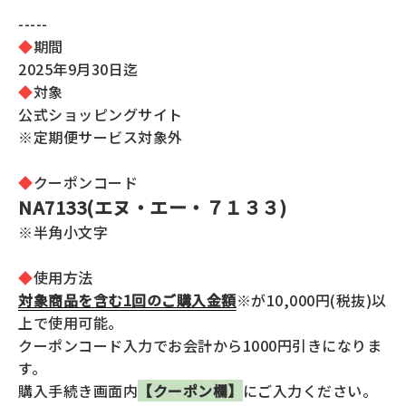
全商品一覧
-----
◆
期間
毛穴
メイクアップ
2025年9月30日迄
定期便
◆
対象
シミ・くすみ
サプリメント
公式ショッピングサイト
お買い
※定期便サービス対象外
定期便サービスについて
たるみ・むくみ
ヘアケア
会社概要
プライバシーポリシー
◆
クーポンコード
定期便サービス対象商品
メンバー特典
しわ・小じわ
NA7133(エヌ・エー・７１３３)
美容アイテム・その他
※半角小文字
定期便サービスご利用ガイド
ご注文方法
肌荒れ
◆
使用方法
対象商品を含む1回のご購入金額
※が10,000円(税抜)以
お支払方法
上で使用可能。
クーポンコード入力でお会計から1000円引きになりま
送料・配送について
す。
購入手続き画面内
【クーポン欄】
にご入力ください。