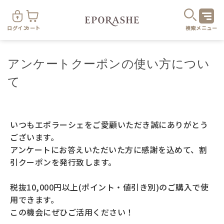
ログイン
カート
検索
メニュー
アンケートクーポンの使い方につい
て
商
いつもエポラーシェをご愛顧いただき誠にありがとう
ございます。
アンケートにお答えいただいた方に感謝を込めて、割
引クーポンを発行致します。
カテゴリ
税抜10,000円以上(ポイント・値引き別)のご購入で使
お悩み
お得なセット・キャンペーン
用できます。
この機会にぜひご活用ください！
乾燥
スキンケア