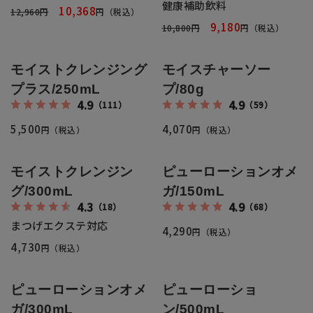
健康補助飲料
全商品一覧
10,368
12,960円
円（税込）
9,180
10,800円
円（税込）
毛穴
メイクアップ
定期便
モイストクレンジング
モイスチャーソー
シミ・くすみ
サプリメント
プラス/250mL
プ/80g
お買い
4.9
4.9
定期便サービスについて
（111）
（59）
たるみ・むくみ
ヘアケア
5,500
4,070
円（税込）
円（税込）
会社概要
プライバシーポリシー
定期便サービス対象商品
メンバー特典
しわ・小じわ
美容アイテム・その他
モイストクレンジン
ピューローションオメ
定期便サービスご利用ガイド
グ/300mL
ガ/150mL
ご注文方法
肌荒れ
4.3
4.9
（18）
（68）
まつげエクステ対応
4,290
お支払方法
円（税込）
4,730
円（税込）
送料・配送について
ピューローションオメ
ピューローショ
ガ/300mL
ン/500mL