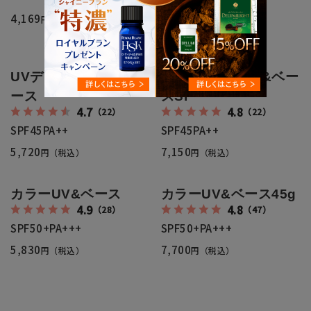
内容量:190mL
4,169
円（税込）
4,950
円（税込）
UVデイクリーム＆ベ
UVデイクリーム&ベー
ース
スSP
4.7
4.8
（22）
（22）
SPF45PA++
SPF45PA++
5,720
7,150
円（税込）
円（税込）
カラーUV&ベース
カラーUV&ベース45g
4.9
4.8
（28）
（47）
SPF50+PA+++
SPF50+PA+++
5,830
7,700
円（税込）
円（税込）