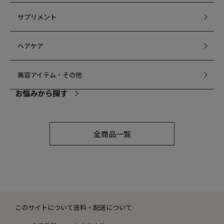
サプリメント
ヘアケア
美容アイテム・その他
お悩みから探す
乾燥
全商品一覧
毛穴
シミ・くすみ
このサイトについて
送料・配送について
たるみ・むくみ