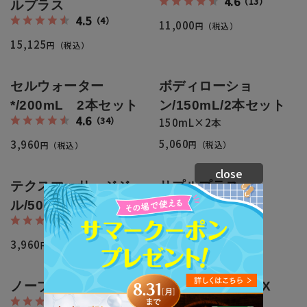
4.6
（13）
ルプラス
4.5
（4）
11,000
円（税込）
15,125
円（税込）
セルウォーター
ボディローショ
*/200mL 2本セット
ン/150mL/2本セット
4.6
（34）
150mL×2本
5,060
3,960
円（税込）
円（税込）
close
テクスマッサージジェ
サプルプラス
4.6
（31）
ル/50mL
4.8
（20）
4,169
円（税込）
3,960
円（税込）
ノーブルプラス
スカルプガードEX
4.8
4.8
（8）
（25）