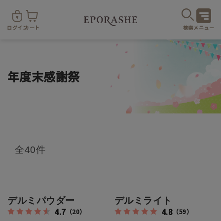
ログイン
カート
検索
メニュー
年度末感謝祭
商
全40件
カテゴリ
お悩み
お得なセット・キャンペーン
デルミパウダー
デルミライト
4.7
4.8
（20）
（59）
乾燥
スキンケア