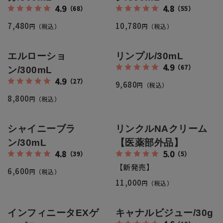
返品・交換・キャンセルについて
4.9
4.8
（68）
（55）
7,480
10,780
円（税込）
円（税込）
よくあるご質問
エルローショ
リンプル/30mL
4.9
（67）
ン/300mL
4.9
（27）
9,680
円（税込）
8,800
円（税込）
シャイニーブラ
リンクルNAクリーム
ン/30mL
【医薬部外品】
4.8
5.0
（39）
（5）
【新発売】
6,600
円（税込）
11,000
円（税込）
インフィニータEXゲ
キャナルビジュー/30g