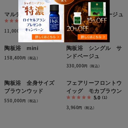
マルティーヌ/ネイビー
マルティーヌ/ベージュ
4.6
4.6
（11）
（11）
11,000
11,000
円（税込）
円（税込）
陶板浴 mini
陶板浴 シングル サ
ンドベージュ
158,400
円（税込）
330,000
円（税込）
陶板浴 全身サイズ
フェアリーフロントウ
ブラウンウッド
イッグ モカブラウン
5.0
（1）
550,000
円（税込）
3,960
円（税込）