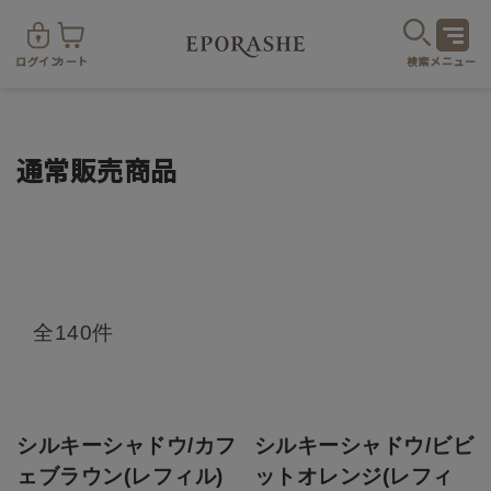
ログイン
カート
検索
メニュー
通常販売商品
商
全140件
カテゴリ
お悩み
お得なセット・キャンペーン
シルキーシャドウ/カフ
シルキーシャドウ/ビビ
ェブラウン(レフィル)
ットオレンジ(レフィ
乾燥
スキンケア