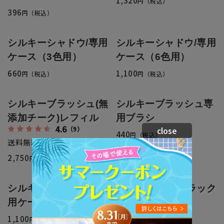
1,320
円（税込）
396
円（税込）
シルキーシャドウ/専用
シルキーシャドウ/専用
ケース（3色用）
ケース（6色用）
660
1,100
円（税込）
円（税込）
シルキーブラッシュ(無
シルキーブラッシュ専
添加チーク)レフィル
用ブラシ
4.6
（9）
close
440
円（税込）
送料無料
2,750
円（税込）
シルキーブラッシュ専
マルティーヌ/ブラック
4.6
（11）
用ケース
11,000
円（税込）
1,100
円（税込）