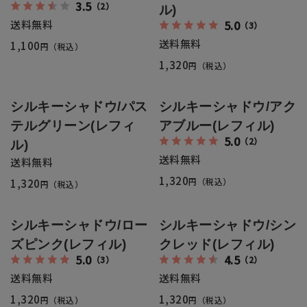
3.5
全商品一覧
（2）
ル)
送料無料
5.0
（3）
毛穴
メイクアップ
送料無料
1,100
円（税込）
定期便
1,320
円（税込）
シミ・くすみ
サプリメント
お買い
定期便サービスについて
シルキーシャドウ/パス
シルキーシャドウ/アク
たるみ・むくみ
ヘアケア
テルグリーン(レフィ
アブルー(レフィル)
会社概要
プライバシーポリシー
5.0
（2）
定期便サービス対象商品
ル)
メンバー特典
しわ・小じわ
美容アイテム・その他
送料無料
送料無料
1,320
定期便サービスご利用ガイド
円（税込）
1,320
円（税込）
ご注文方法
肌荒れ
シルキーシャドウ/ロー
シルキーシャドウ/シン
お支払方法
ズピンク(レフィル)
クレッド(レフィル)
5.0
4.5
（3）
（2）
送料・配送について
送料無料
送料無料
1,320
1,320
円（税込）
円（税込）