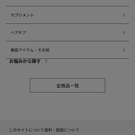
サプリメント
ヘアケア
美容アイテム・その他
お悩みから探す
乾燥
全商品一覧
毛穴
シミ・くすみ
このサイトについて
送料・配送について
たるみ・むくみ