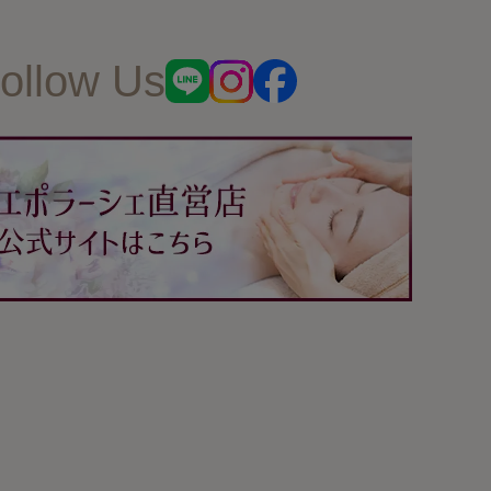
肌荒れ
ollow Us