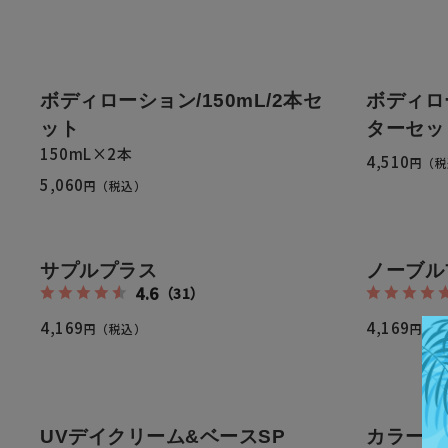
ボディローション/150mL/2本セ
ボディロ
ット
ターセッ
150mL×2本
4,510
円（税
5,060
円（税込）
サプルプラス
ノーブル
4.6
（31）
4,169
4,169
円（税込）
円（税
UVデイクリーム&ベースSP
カラーU