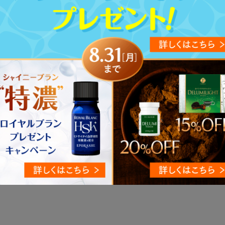
4.9
4.8
（28）
（47）
+++
SPF50+PA+++
7,700
込）
円（税込）
1
2
Product
一覧
商品を探す