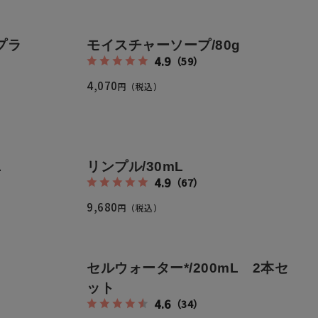
定期便サービスご利用ガイド
プラ
モイスチャーソープ/80g
4.9
（59）
4,070
円（税込）
ついて
L
リンプル/30mL
4.9
（67）
9,680
円（税込）
セルウォーター*/200mL 2本セ
ット
4.6
（34）