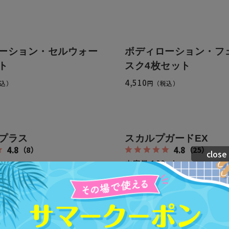
ーション・セルウォー
ボディローション・フ
ト
スク4枚セット
4,510
込）
円（税込）
プラス
スカルプガードEX
4.8
4.8
（8）
（25）
close
内容量:190mL
込）
4,950
円（税込）
V&ベース
カラーUV&ベース45g