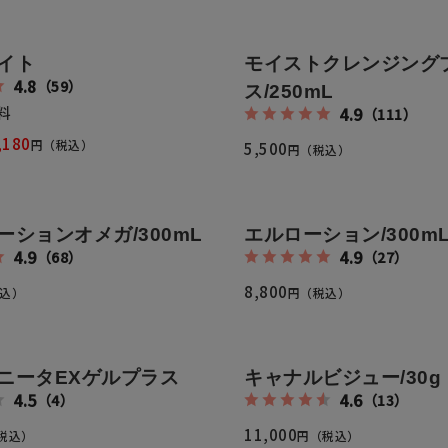
み
お支払方法
イト
モイストクレンジング
4.8
（59）
ス/250mL
くみ
送料・配送について
料
4.9
（111）
,180
円（税込）
わ
返品・交換・キャンセルに
5,500
円（税込）
よくあるご質問
ーションオメガ/300mL
エルローション/300m
4.9
4.9
（68）
（27）
8,800
込）
円（税込）
ニータEXゲルプラス
キャナルビジュー/30g
4.5
4.6
（4）
（13）
11,000
税込）
円（税込）