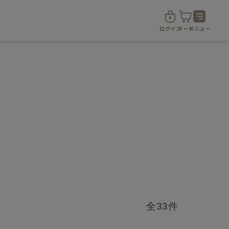
ログイン
カート
メニュー
ド
定期便サービス
定期便サービスについて
全33件
定期便サービス対象商品