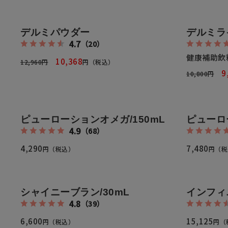
メイクアップ
シミ・くす
デルミパウダー
デルミラ
4.7
（20）
サプリメント
たるみ・む
健康補助飲
10,368
12,960円
円（税込）
9
10,800円
ヘアケア
しわ・小じ
美容アイテム・その他
肌荒れ
ピューローションオメガ/150mL
ピューロ
4.9
（68）
4,290
7,480
円（税込）
円（税
会社概要
プライバシーポリシー
シャイニーブラン/30mL
インフィ
4.8
（39）
6,600
15,125
円（税込）
円（