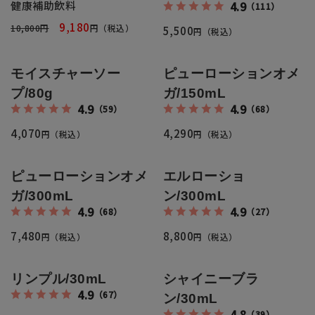
健康補助飲料
4.9
全商品一覧
（111）
9,180
10,800円
円（税込）
5,500
円（税込）
毛穴
メイクアップ
定期便
モイスチャーソー
ピューローションオメ
シミ・くすみ
サプリメント
プ/80g
ガ/150mL
お買い
定期便サービスについて
4.9
4.9
（59）
（68）
たるみ・むくみ
ヘアケア
4,070
4,290
円（税込）
円（税込）
会社概要
プライバシーポリシー
定期便サービス対象商品
メンバー特典
しわ・小じわ
美容アイテム・その他
ピューローションオメ
エルローショ
定期便サービスご利用ガイド
ご注文方法
ガ/300mL
ン/300mL
肌荒れ
4.9
4.9
（68）
（27）
お支払方法
7,480
8,800
円（税込）
円（税込）
送料・配送について
リンプル/30mL
シャイニーブラ
4.9
（67）
ン/30mL
4.8
（39）