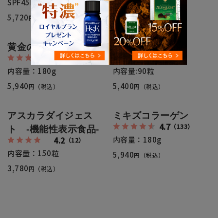
SPF45PA++
5,830
円（税込）
5,720
円（税込）
黄金のコラーゲン
白肌星Mg
4.6
4.5
（52）
（19）
内容量：180g
内容量:90粒
5,940
5,400
円（税込）
円（税込）
アスカラダイジェス
ミキズコラーゲン
4.7
（133）
ト -機能性表示食品-
4.2
内容量：180g
（12）
内容量：150粒
5,940
円（税込）
3,780
円（税込）