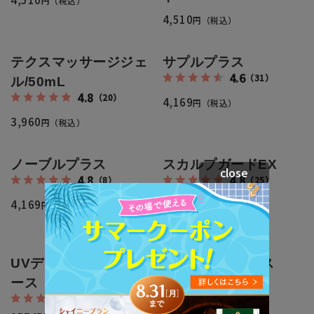
円（税込）
4,510
円（税込）
テクスマッサージジェ
サプルプラス
4.6
（31）
ル/50mL
4.8
（20）
4,169
円（税込）
3,960
円（税込）
ノーブルプラス
スカルプガードEX
close
4.8
4.8
（8）
（25）
内容量:190mL
4,169
円（税込）
4,950
円（税込）
UVデイクリーム＆ベ
カラーUV&ベース
4.9
（28）
ース
4.7
SPF50+PA+++
（22）