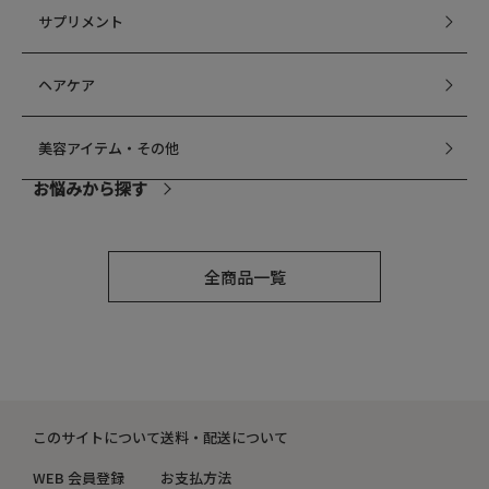
サプリメント
ヘアケア
美容アイテム・その他
お悩みから探す
乾燥
全商品一覧
毛穴
シミ・くすみ
このサイトについて
送料・配送について
たるみ・むくみ
WEB 会員登録
お支払方法